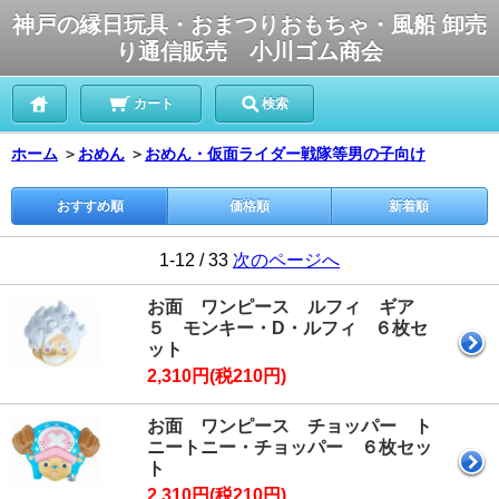
神戸の縁日玩具・おまつりおもちゃ・風船 卸売
り通信販売 小川ゴム商会
カート
検索
ホーム
＞
おめん
＞
おめん・仮面ライダー戦隊等男の子向け
おすすめ順
価格順
新着順
1-12 / 33
次のページへ
お面 ワンピース ルフィ ギア
５ モンキー・D・ルフィ ６枚セ
ット
2,310円(税210円)
お面 ワンピース チョッパー ト
ニートニー・チョッパー ６枚セッ
ト
2,310円(税210円)