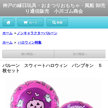
神戸の縁日玩具・おまつりおもちゃ・風船 卸売
り通信販売 小川ゴム商会
カート
検索
ホーム
＞
ノンキャラクターバルーン
ホーム
＞
ハロウィン特集
前の商品へ
次の商品へ
バルーン スウィートハロウィン パンプキン ５
枚セット