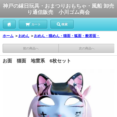
神戸の縁日玩具・おまつりおもちゃ・風船 卸売
り通信販売 小川ゴム商会
カート
検索
ホーム
＞
おめん
＞
おめん・猫めん・猫面・狐面・般若面・
前の商品へ
次の商品へ
お面 猫面 地雷系 6枚セット