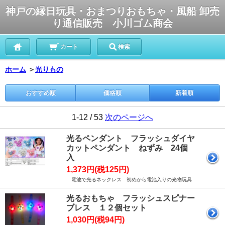
神戸の縁日玩具・おまつりおもちゃ・風船 卸売
り通信販売 小川ゴム商会
カート
検索
ホーム
＞
光りもの
おすすめ順
価格順
新着順
1-12 / 53
次のページへ
光るペンダント フラッシュダイヤ
カットペンダント ねずみ 24個
入
1,373円(税125円)
電池で光るネックレス 初めから電池入りの光物玩具
光るおもちゃ フラッシュスピナー
ブレス １２個セット
1,030円(税94円)