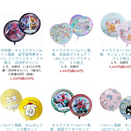
大特価！キャラクターバル
キャラクターバルーン風
キャラクターバル
ーン風船 超宇宙刑事ギャ
船 名探偵プリキュア！
船 サンエックス
バン インフィニティ １０
（めいたんていプリキュ
ス１０枚入
枚入 2026年ギャバン
ア） １０枚入
ヒモ、台紙
ヒモ、台紙付 いまだけ大特
ヒモ、台紙付
2,420円(税220
価！2026年ギャバン 1枚当た
2,420円(税220円)
り単価100円（税抜）
1,100円(税100円)
バルーン風船 ポムポムプ
キャラクターバルーン風
バルーン風船 サ
リン １０枚セット
船 仮面ライダーゼッツ
はぴだんぶい １