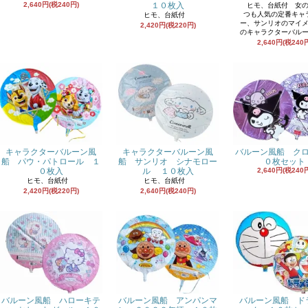
2,640円(税240円)
１０枚入
ヒモ、台紙付 女の
つも人気の定番キャ
ヒモ、台紙付
ー、サンリオのマイ
2,420円(税220円)
のキャラクターバル
2,640円(税240
キャラクターバルーン風
キャラクターバルーン風
バルーン風船 ク
船 パウ・パトロール １
船 サンリオ シナモロー
０枚セット
０枚入
ル １０枚入
2,640円(税240
ヒモ、台紙付
ヒモ、台紙付
2,420円(税220円)
2,640円(税240円)
バルーン風船 アンパンマ
バルーン風船 ハローキテ
バルーン風船 ド