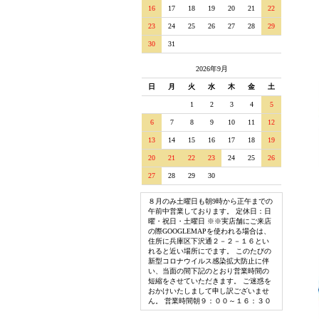
16
17
18
19
20
21
22
23
24
25
26
27
28
29
30
31
2026年9月
日
月
火
水
木
金
土
1
2
3
4
5
6
7
8
9
10
11
12
13
14
15
16
17
18
19
20
21
22
23
24
25
26
27
28
29
30
８月のみ土曜日も朝9時から正午までの
午前中営業しております。 定休日：日
曜・祝日・土曜日 ※※実店舗にご来店
の際GOOGLEMAPを使われる場合は、
住所に兵庫区下沢通２－２－１６とい
れると近い場所にでます。 このたびの
新型コロナウイルス感染拡大防止に伴
い、当面の間下記のとおり営業時間の
短縮をさせていただきます。 ご迷惑を
おかけいたしまして申し訳ございませ
ん。 営業時間朝９：００～１６：３０