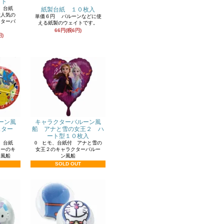
ット
、台紙
紙製台紙 １０枚入
大人気の
単価６円 バルーンなどに使
クターバ
える紙製のウェイトです。
66円(税6円)
円)
ーン風
キャラクターバルーン風
スター
船 アナと雪の女王２ ハ
ート型１０枚入
、台紙
0 ヒモ、台紙付 アナと雪の
ターのキ
女王２のキャラクターバルー
ン風船
ン風船
SOLD OUT