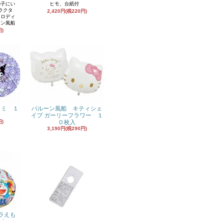
ヒモ、台紙付
子にい
ラクタ
2,420円(税220円)
メロディ
ーン風船
円)
バルーン風船 キティシェ
ロミ １
イプ ガーリーフラワー １
０枚入
円)
3,190円(税290円)
ラえも