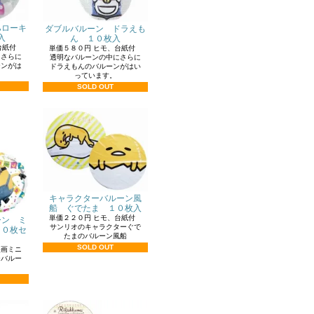
ハローキ
ダブルバルーン ドラえも
入
ん １０枚入
、台紙付
単価５８０円 ヒモ、台紙付
にさらに
透明なバルーンの中にさらに
ーンがは
ドラえもんのバルーンがはい
。
っています。
SOLD OUT
キャラクターバルーン風
船 ぐでたま １０枚入
単価２２０円 ヒモ、台紙付
ーン ミ
サンリオのキャラクターぐで
１０枚セ
たまのバルーン風船
SOLD OUT
画ミニ
ーバルー