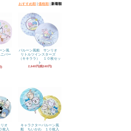
おすすめ順
|
価格順
|
新着順
ーン風
バルーン風船 サンリオ
ユニバー
リトルツインスターズ
（キキララ） １０枚セッ
ト
付
2,640円(税240円)
円)
キャラクターバルーン風
ンリオ
船 ちいかわ １０枚入
０枚入