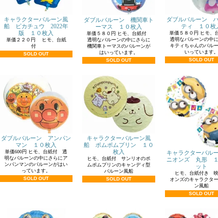
キャラクターバルーン風
ダブルバルーン 
ダブルバルーン 機関車ト
船 ピカチュウ 2022年
ティ １０枚
ーマス １０枚入
版 １０枚入
単価５８０円 ヒモ
単価５８０円 ヒモ、台紙付
透明なバルーンの中
透明なバルーンの中にさらに
単価２２０円 ヒモ、台紙
キティちゃんのバル
機関車トーマスのバルーンが
付
いっています
はいっています。
SOLD OUT
SOLD OUT
SOLD OUT
ダブルバルーン アンパン
キャラクターバルーン風
マン １０枚入
船 ポムポムプリン １０
枚入
単価600円 ヒモ、台紙付 透
キャラクターバル
明なバルーンの中にさらにア
ヒモ、台紙付 サンリオのポ
ニオンズ 丸形 
ンパンマンのバルーンがはい
ムポムプリンのキャンディ型
ット
っています。
バルーン風船
ヒモ、台紙付き 映
SOLD OUT
SOLD OUT
オンズのキャラクタ
ン風船
SOLD OUT