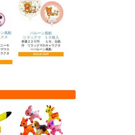
ーン風船
バルーン風船
ックス
リラックマ １０枚入
単価２２０円 ヒモ、台紙
付 リラックマのキャラクタ
ズニーキ
ーバルーン風船
ーマウス
ャラクタ
SOLD OUT
船