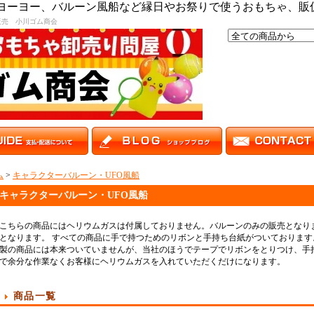
,ヨーヨー、バルーン風船など縁日やお祭りで使うおもちゃ、販
販売 小川ゴム商会
ム
>
キャラクターバルーン・UFO風船
キャラクターバルーン・UFO風船
こちらの商品にはヘリウムガスは付属しておりません。バルーンのみの販売となり
となります。 すべての商品に手で持つためのリボンと手持ち台紙がついております
製の商品には本来ついていませんが、当社のほうでテープでリボンをとりつけ、手
で余分な作業なくお客様にヘリウムガスを入れていただくだけになります。
商品一覧