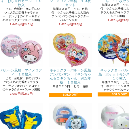
ン ２０２２年柄 １０枚
ィ おしゃれガール １０
ん １０枚セ
セット
枚入
単価２２０円 ヒモ
付 小さなお子様に
単価２２０円 ヒモ、台紙
ヒモ、台紙付 女の子にい
ドラえもんのキャラ
付 小さなお子様に大人気の
つも人気の定番キャラクタ
ルーン風船
アンパンマンのキャラクター
ー、サンリオのハローキティ
バルーン風船
のキャラクターバルーン風船
2,420円(税220
2,420円(税220円)
2,640円(税240円)
キャラクターバルーン風船
キャラクターバル
バルーン風船 マイメロデ
アンパンマン ドキンちゃ
船 ポケットモン
ィ １０枚入
ん＆コキンちゃん 2022年
１０枚入
ヒモ、台紙付 女の子にい
版 １０枚入
つも人気の定番キャラクタ
単価２２０円 ヒモ
ー、サンリオのマイメロディ
付 ポケットモンス
単価２２０円 ヒモ、台紙
のキャラクターバルーン風船
ャラクターバルー
付
2,640円(税240円)
SOLD OUT
SOLD OUT