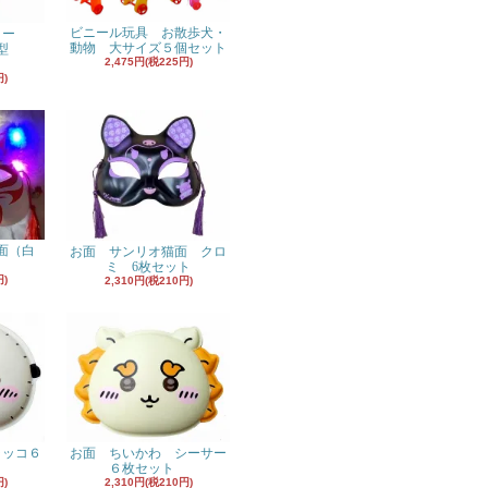
ビニール玩具 お散歩犬・
ヨー
動物 大サイズ５個セット
型
2,475円(税225円)
円)
面（白
お面 サンリオ猫面 クロ
ミ 6枚セット
円)
2,310円(税210円)
ラッコ６
お面 ちいかわ シーサー
６枚セット
円)
2,310円(税210円)