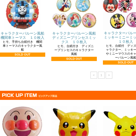
キャラクターバル
キャラクターバルーン風船
キャラクターバルーン風船
ミッキーミニーミ
機関車トーマス １０枚入
ディズニープリンセスミッ
１０枚入
クス １０枚入
ヒモ、手持ち台紙付き 機関
車トーマスのキャラクター風
ヒモ、台紙付 ディ
ヒモ、台紙付き ディズニ
船
ャラクター、ミッキ
ープリンセスのキャラクター
やミニーマウスのキ
風船
SOLD OUT
ーバルーン風
SOLD OUT
SOLD OUT
<
1
>