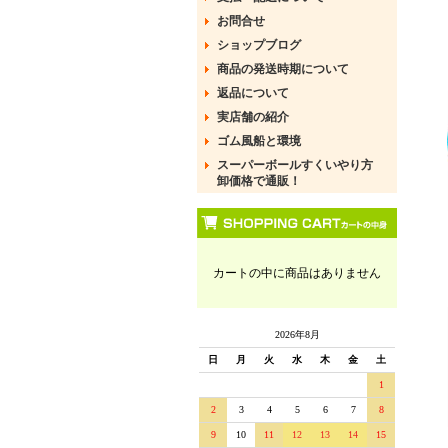
お問合せ
ショップブログ
商品の発送時期について
返品について
実店舗の紹介
ゴム風船と環境
スーパーボールすくいやり方
卸価格で通販！
カートの中に商品はありません
2026年8月
日
月
火
水
木
金
土
1
2
3
4
5
6
7
8
9
10
11
12
13
14
15