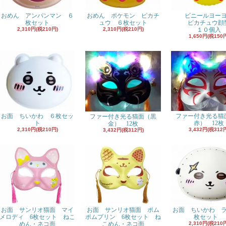
おめん アンパンマン ６
おめん ポケモン ピカチ
ビニールヨー
枚セット
ュウ ６枚セット
ピカチュウ顔
2,310円(税210円)
2,310円(税210円)
１０個入
1,650円(税150
お面 ちいかわ ６枚セッ
ファー付き光る猫
ファー付き光る猫面（黒
ト
赤） 12枚
金） 12枚
2,310円(税210円)
3,432円(税312
3,432円(税312円)
お面 サンリオ猫面 マイ
お面 サンリオ猫面 ポム
お面 ちいかわ 
メロディ 6枚セット ねこ
ポムプリン 6枚セット ね
枚セット
めん・ネコ面
こめん・ネコ面
2,310円(税210