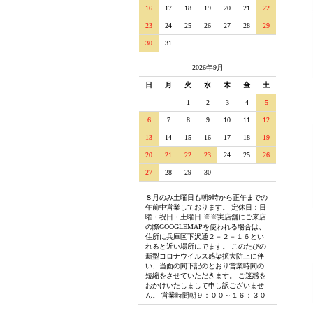
16
17
18
19
20
21
22
23
24
25
26
27
28
29
30
31
2026年9月
日
月
火
水
木
金
土
1
2
3
4
5
6
7
8
9
10
11
12
13
14
15
16
17
18
19
20
21
22
23
24
25
26
27
28
29
30
８月のみ土曜日も朝9時から正午までの
午前中営業しております。 定休日：日
曜・祝日・土曜日 ※※実店舗にご来店
の際GOOGLEMAPを使われる場合は、
住所に兵庫区下沢通２－２－１６とい
れると近い場所にでます。 このたびの
新型コロナウイルス感染拡大防止に伴
い、当面の間下記のとおり営業時間の
短縮をさせていただきます。 ご迷惑を
おかけいたしまして申し訳ございませ
ん。 営業時間朝９：００～１６：３０