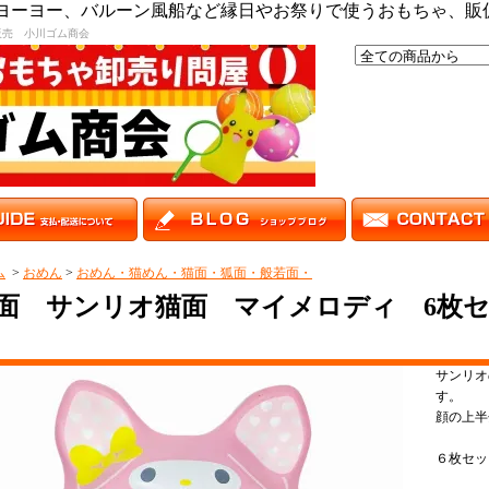
,ヨーヨー、バルーン風船など縁日やお祭りで使うおもちゃ、販
販売 小川ゴム商会
ム
>
おめん
>
おめん・猫めん・猫面・狐面・般若面・
面 サンリオ猫面 マイメロディ 6枚
サンリオ
す。
顔の上半
６枚セ