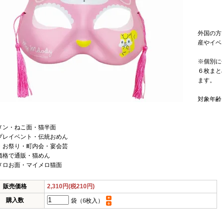
外国の方
産やイベ
※個別に
６枚まと
ます。
対象年齢
メン・ねこ面・猫半面
プレイベント・伝統おめん
・お祭り・町内会・宴会芸
価格で通販・猫めん
メロお面・マイメロ猫面
販売価格
2,310円(税210円)
購入数
袋（6枚入）