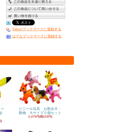
Yahoo!ブックマークに登録する
はてなブックマークに登録する
ビニール玩具 お散歩犬・
ヨー
動物 大サイズ５個セット
型
2,475円(税225円)
円)