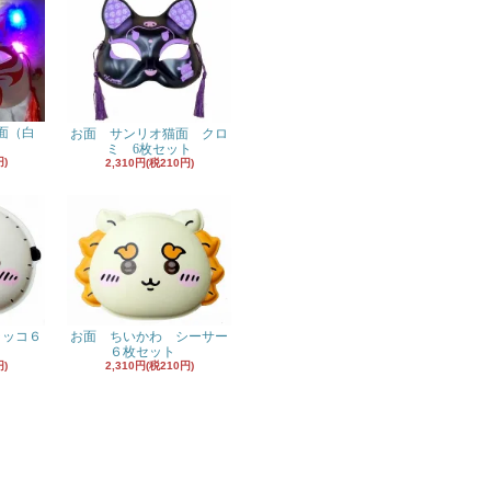
面（白
お面 サンリオ猫面 クロ
ミ 6枚セット
円)
2,310円(税210円)
ラッコ６
お面 ちいかわ シーサー
６枚セット
円)
2,310円(税210円)