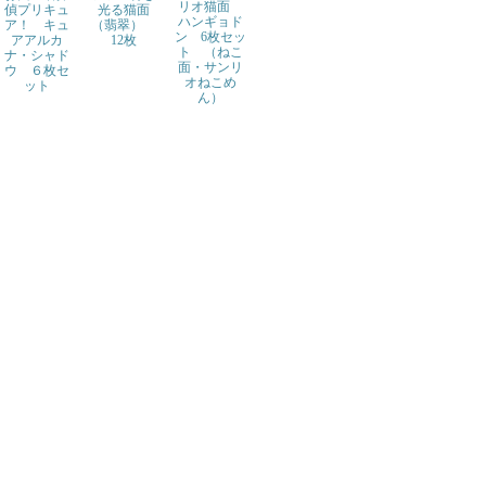
リオ猫面
偵プリキュ
光る猫面
ハンギョド
ア！ キュ
（翡翠）
ン 6枚セッ
アアルカ
12枚
ト （ねこ
ナ・シャド
面・サンリ
ウ ６枚セ
オねこめ
ット
ん）