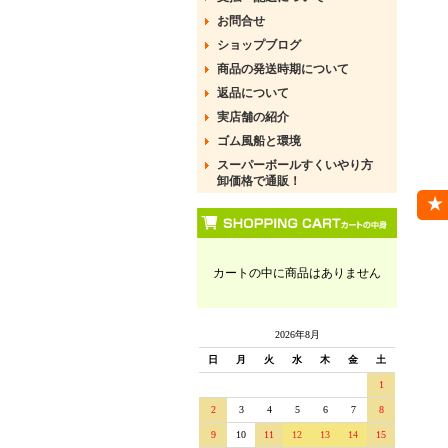
お問合せ
ショップブログ
商品の発送時期について
返品について
実店舗の紹介
ゴム風船と環境
スーパーボールすくいやり方
卸価格で通販！
カートの中に商品はありません
2026年8月
日
月
火
水
木
金
土
1
2
3
4
5
6
7
8
9
10
11
12
13
14
15