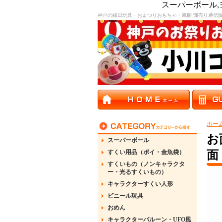
スーパーボール
神戸の縁日玩具・おまつりおもちゃ・風船 卸売り通信
ホー
お
スーパーボール
すくい用品（ポイ・金魚袋）
面
すくいもの（ノンキャラクタ
ー・光るすくいもの）
キャラクターすくい人形
ビニール玩具
おめん
キャラクターバルーン・UFO風