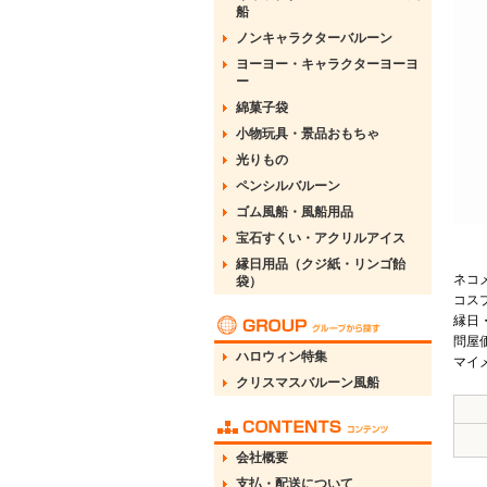
船
ノンキャラクターバルーン
ヨーヨー・キャラクターヨーヨ
ー
綿菓子袋
小物玩具・景品おもちゃ
光りもの
ペンシルバルーン
ゴム風船・風船用品
宝石すくい・アクリルアイス
縁日用品（クジ紙・リンゴ飴
ネコ
袋）
コス
縁日
問屋
ハロウィン特集
マイ
クリスマスバルーン風船
会社概要
支払・配送について