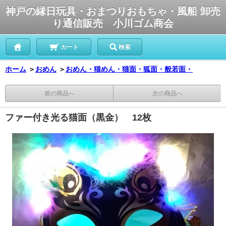
神戸の縁日玩具・おまつりおもちゃ・風船 卸売
り通信販売 小川ゴム商会
カート
検索
ホーム
＞
おめん
＞
おめん・猫めん・猫面・狐面・般若面・
前の商品へ
次の商品へ
ファー付き光る猫面（黒金） 12枚