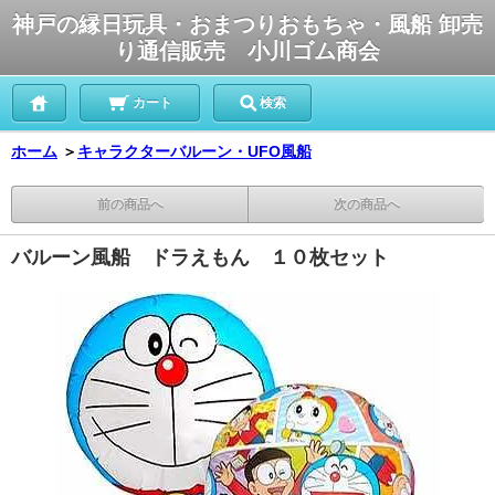
神戸の縁日玩具・おまつりおもちゃ・風船 卸売
り通信販売 小川ゴム商会
カート
検索
ホーム
＞
キャラクターバルーン・UFO風船
前の商品へ
次の商品へ
バルーン風船 ドラえもん １０枚セット