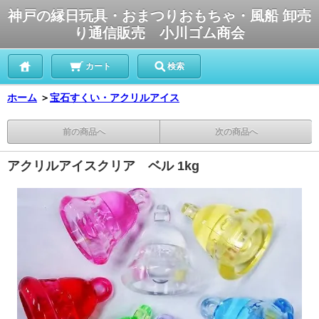
神戸の縁日玩具・おまつりおもちゃ・風船 卸売
り通信販売 小川ゴム商会
カート
検索
ホーム
＞
宝石すくい・アクリルアイス
前の商品へ
次の商品へ
アクリルアイスクリア ベル 1kg