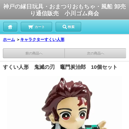
神戸の縁日玩具・おまつりおもちゃ・風船 卸売
り通信販売 小川ゴム商会
カート
検索
ホーム
＞
キャラクターすくい人形
前の商品へ
次の商品へ
すくい人形 鬼滅の刃 竈門炭治郎 10個セット