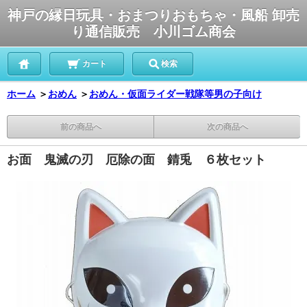
神戸の縁日玩具・おまつりおもちゃ・風船 卸売
り通信販売 小川ゴム商会
カート
検索
ホーム
＞
おめん
＞
おめん・仮面ライダー戦隊等男の子向け
前の商品へ
次の商品へ
お面 鬼滅の刃 厄除の面 錆兎 ６枚セット