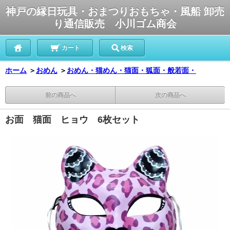
神戸の縁日玩具・おまつりおもちゃ・風船 卸売
り通信販売 小川ゴム商会
カート
検索
ホーム
＞
おめん
＞
おめん・猫めん・猫面・狐面・般若面・
前の商品へ
次の商品へ
お面 猫面 ヒョウ 6枚セット