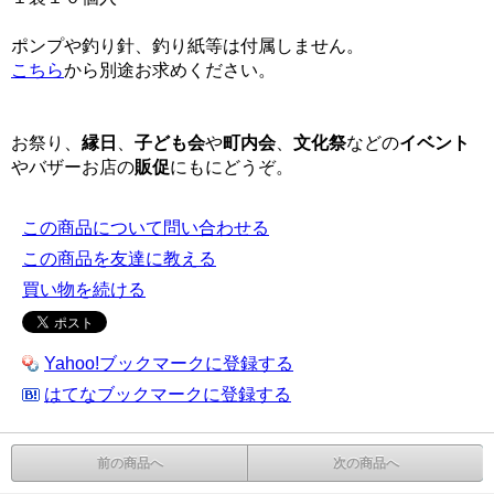
ポンプや釣り針、釣り紙等は付属しません。
こちら
から別途お求めください。
お祭り、
縁日
、
子ども会
や
町内会
、
文化祭
などの
イベント
やバザーお店の
販促
にもにどうぞ。
この商品について問い合わせる
この商品を友達に教える
買い物を続ける
Yahoo!ブックマークに登録する
はてなブックマークに登録する
前の商品へ
次の商品へ