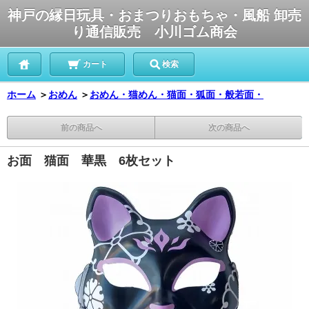
神戸の縁日玩具・おまつりおもちゃ・風船 卸売
り通信販売 小川ゴム商会
カート
検索
ホーム
＞
おめん
＞
おめん・猫めん・猫面・狐面・般若面・
前の商品へ
次の商品へ
お面 猫面 華黒 6枚セット