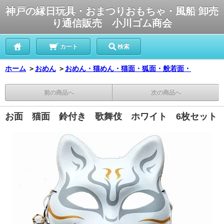
神戸の縁日玩具・おまつりおもちゃ・風船 卸売
り通信販売 小川ゴム商会
カート
検索
ホーム
＞
おめん
＞
おめん・猫めん・猫面・狐面・般若面・
前の商品へ
次の商品へ
お面 猫面 鈴付き 歌舞伎 ホワイト 6枚セット