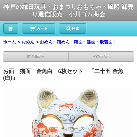
神戸の縁日玩具・おまつりおもちゃ・風船 卸売
り通信販売 小川ゴム商会
カート
検索
ホーム
＞
おめん
＞
おめん・猫めん・猫面・狐面・般若面・
前の商品へ
次の商品へ
お面 猫面 金魚白 6枚セット 「二十五 金魚
(白)」