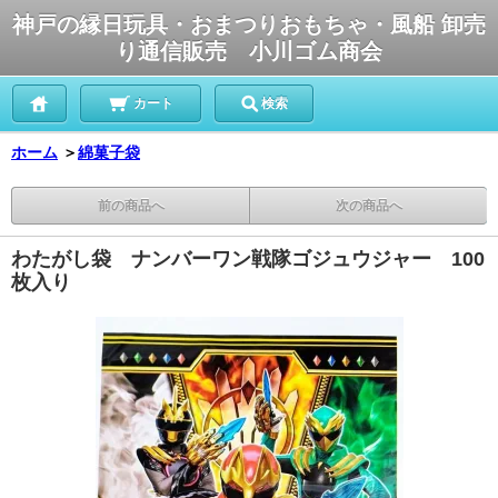
神戸の縁日玩具・おまつりおもちゃ・風船 卸売
り通信販売 小川ゴム商会
カート
検索
ホーム
＞
綿菓子袋
前の商品へ
次の商品へ
わたがし袋 ナンバーワン戦隊ゴジュウジャー 100
枚入り