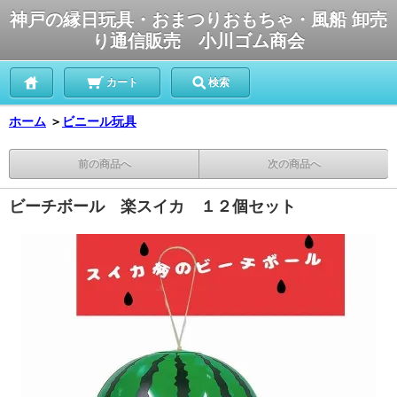
神戸の縁日玩具・おまつりおもちゃ・風船 卸売
り通信販売 小川ゴム商会
カート
検索
ホーム
＞
ビニール玩具
前の商品へ
次の商品へ
ビーチボール 楽スイカ １２個セット