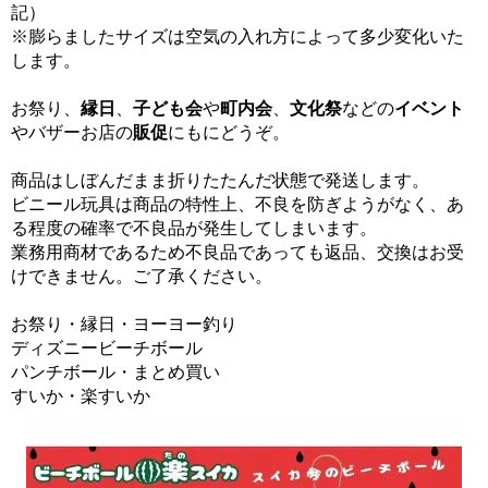
記）
※膨らましたサイズは空気の入れ方によって多少変化いた
します。
お祭り、
縁日
、
子ども会
や
町内会
、
文化祭
などの
イベント
やバザーお店の
販促
にもにどうぞ。
商品はしぼんだまま折りたたんだ状態で発送します。
ビニール玩具は商品の特性上、不良を防ぎようがなく、あ
る程度の確率で不良品が発生してしまいます。
業務用商材であるため不良品であっても返品、交換はお受
けできません。ご了承ください。
お祭り・縁日・ヨーヨー釣り
ディズニービーチボール
パンチボール・まとめ買い
すいか・楽すいか