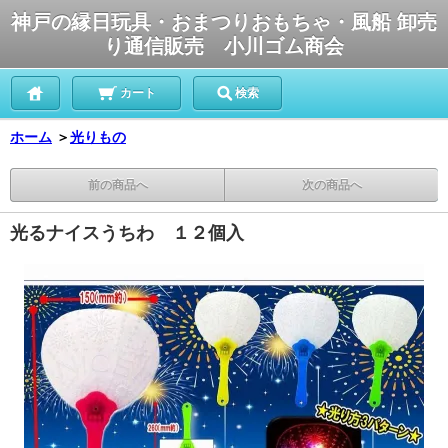
神戸の縁日玩具・おまつりおもちゃ・風船 卸売
り通信販売 小川ゴム商会
カート
検索
ホーム
＞
光りもの
前の商品へ
次の商品へ
光るナイスうちわ １２個入