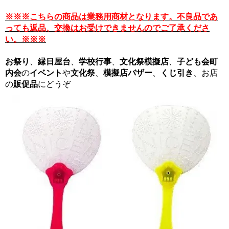
※※※こちらの商品は業務用商材となります。不良品であ
っても返品、交換はお受けできませんのでご了承くださ
い。※※※
お祭り
、
縁日屋台
、
学校行事
、
文化祭模擬店
、
子ども会
町
内会
の
イベント
や
文化祭
、
模擬店バザー
、
くじ引き
、お店
の
販促品
にどうぞ