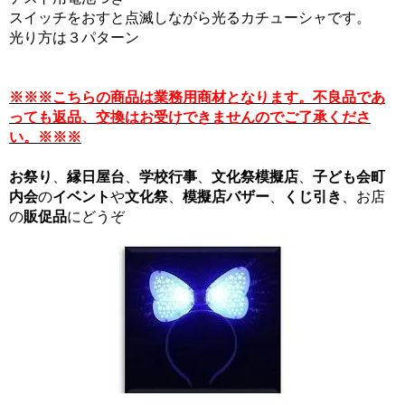
スイッチをおすと点滅しながら光るカチューシャです。
光り方は３パターン
※※※こちらの商品は業務用商材となります。不良品であ
っても返品、交換はお受けできませんのでご了承くださ
い。※※※
お祭り
、
縁日屋台
、
学校行事
、
文化祭模擬店
、
子ども会
町
内会
の
イベント
や
文化祭
、
模擬店バザー
、
くじ引き
、お店
の
販促品
にどうぞ