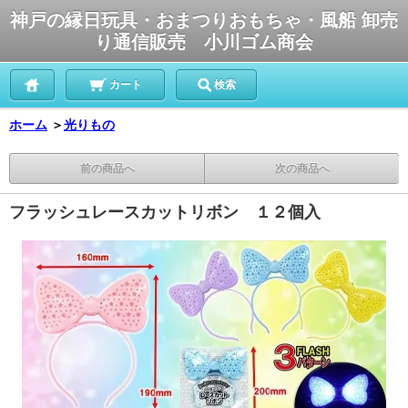
神戸の縁日玩具・おまつりおもちゃ・風船 卸売
り通信販売 小川ゴム商会
カート
検索
ホーム
＞
光りもの
前の商品へ
次の商品へ
フラッシュレースカットリボン １２個入