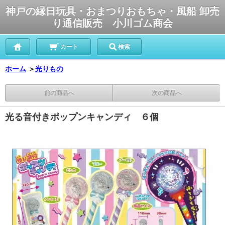
神戸の縁日玩具・おまつりおもちゃ・風船 卸売
り通信販売 小川ゴム商会
カート
検索
ホーム
＞
光りもの
前の商品へ
次の商品へ
光る音付きポップンキャンディ ６個