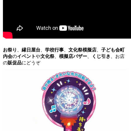
お祭り
、
縁日屋台
、
学校行事
、
文化祭模擬店
、
子ども会
町
内会
の
イベント
や
文化祭
、
模擬店バザー
、
くじ引き
、お店
の
販促品
にどうぞ