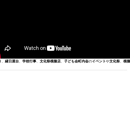
り
、
縁日屋台
、
学校行事
、
文化祭模擬店
、
子ども会
町内会
の
イベント
や
文化祭
、
模