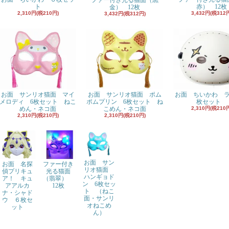
ファー付き光る猫面（黒
ト
赤） 12枚
金） 12枚
2,310円(税210円)
3,432円(税312
3,432円(税312円)
お面 サンリオ猫面 マイ
お面 サンリオ猫面 ポム
お面 ちいかわ 
メロディ 6枚セット ねこ
ポムプリン 6枚セット ね
枚セット
めん・ネコ面
こめん・ネコ面
2,310円(税210
2,310円(税210円)
2,310円(税210円)
お面 サン
お面 名探
ファー付き
リオ猫面
偵プリキュ
光る猫面
ハンギョド
ア！ キュ
（翡翠）
ン 6枚セッ
アアルカ
12枚
ト （ねこ
ナ・シャド
面・サンリ
ウ ６枚セ
オねこめ
ット
ん）