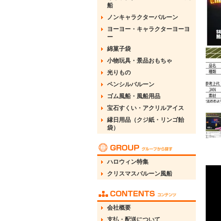
船
ノンキャラクターバルーン
ヨーヨー・キャラクターヨーヨ
ー
綿菓子袋
小物玩具・景品おもちゃ
光りもの
ペンシルバルーン
ゴム風船・風船用品
宝石すくい・アクリルアイス
縁日用品（クジ紙・リンゴ飴
袋）
ハロウィン特集
クリスマスバルーン風船
会社概要
支払・配送について