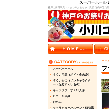
スーパーボール
神戸の縁日玩具・おまつりおもちゃ・風船 卸売り通信
ホー
フ
スーパーボール
すくい用品（ポイ・金魚袋）
すくいもの（ノンキャラクタ
ー・光るすくいもの）
キャラクターすくい人形
ビニール玩具
おめん
キャラクターバルーン・UFO風