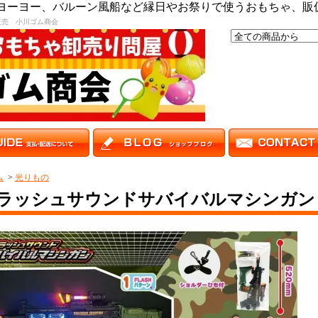
,ヨーヨー、バルーン風船など縁日やお祭りで使うおもちゃ、販
販売 小川ゴム商会
ム
>
光りもの
ラッシュサウンドサバイバルマシンガン