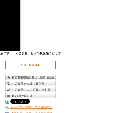
擬店バザー
、
くじ引き
、お店の
販促品
にどうぞ
SOLDOUT
Yahoo!ブックマークに登録する