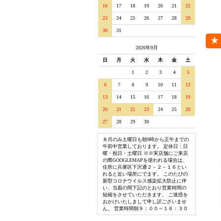
16
17
18
19
20
21
22
23
24
25
26
27
28
29
30
31
2026年9月
日
月
火
水
木
金
土
1
2
3
4
5
6
7
8
9
10
11
12
13
14
15
16
17
18
19
20
21
22
23
24
25
26
27
28
29
30
８月のみ土曜日も朝9時から正午までの
午前中営業しております。 定休日：日
曜・祝日・土曜日 ※※実店舗にご来店
の際GOOGLEMAPを使われる場合は、
住所に兵庫区下沢通２－２－１６とい
れると近い場所にでます。 このたびの
新型コロナウイルス感染拡大防止に伴
い、当面の間下記のとおり営業時間の
短縮をさせていただきます。 ご迷惑を
おかけいたしまして申し訳ございませ
ん。 営業時間朝９：００～１６：３０