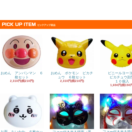
おめん アンパンマン ６
おめん ポケモン ピカチ
ビニールヨー
枚セット
ュウ ６枚セット
ピカチュウ顔
2,310円(税210円)
2,310円(税210円)
１０個入
1,650円(税150
お面 ちいかわ ６枚セッ
ファー付き光る猫