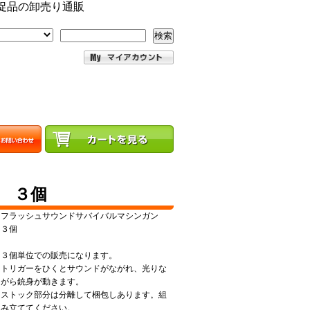
促品の卸売り通販
検索
 ３個
フラッシュサウンドサバイバルマシンガン
３個
３個単位での販売になります。
トリガーをひくとサウンドがながれ、光りな
がら銃身が動きます。
ストック部分は分離して梱包しあります。組
み立ててください。