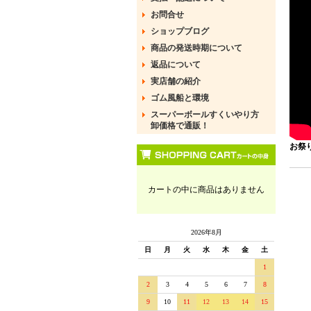
お問合せ
ショップブログ
商品の発送時期について
返品について
実店舗の紹介
ゴム風船と環境
スーパーボールすくいやり方
卸価格で通販！
お祭
カートの中に商品はありません
2026年8月
日
月
火
水
木
金
土
1
2
3
4
5
6
7
8
9
10
11
12
13
14
15