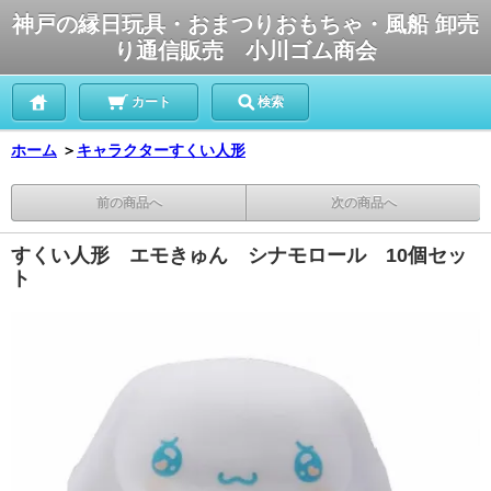
神戸の縁日玩具・おまつりおもちゃ・風船 卸売
り通信販売 小川ゴム商会
カート
検索
ホーム
＞
キャラクターすくい人形
前の商品へ
次の商品へ
すくい人形 エモきゅん シナモロール 10個セッ
ト