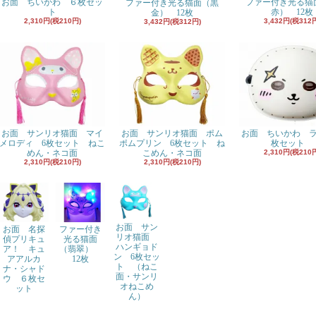
お面 ちいかわ ６枚セッ
ファー付き光る猫
ファー付き光る猫面（黒
ト
赤） 12枚
金） 12枚
2,310円(税210円)
3,432円(税312
3,432円(税312円)
お面 サンリオ猫面 マイ
お面 サンリオ猫面 ポム
お面 ちいかわ 
メロディ 6枚セット ねこ
ポムプリン 6枚セット ね
枚セット
めん・ネコ面
こめん・ネコ面
2,310円(税210
2,310円(税210円)
2,310円(税210円)
お面 サン
お面 名探
ファー付き
リオ猫面
偵プリキュ
光る猫面
ハンギョド
ア！ キュ
（翡翠）
ン 6枚セッ
アアルカ
12枚
ト （ねこ
ナ・シャド
面・サンリ
ウ ６枚セ
オねこめ
ット
ん）