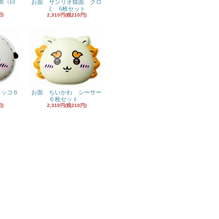
面（白
お面 サンリオ猫面 クロ
ミ 6枚セット
円)
2,310円(税210円)
ラッコ６
お面 ちいかわ シーサー
６枚セット
円)
2,310円(税210円)