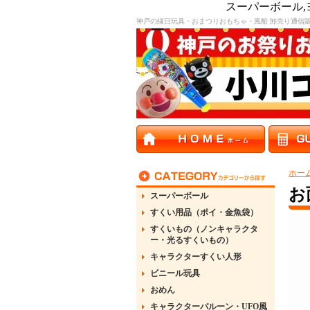
スーパーボール
神戸の縁日玩具・おまつりおもちゃ・風船 卸売り通信
ホー
お
スーパーボール
すくい用品（ポイ・金魚袋）
すくいもの（ノンキャラクタ
ー・光るすくいもの）
キャラクターすくい人形
ビニール玩具
おめん
キャラクターバルーン・UFO風