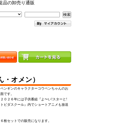
促品の卸売り通販
検索
ん・オメン）
ペンギンのキャラクターコウペンちゃんのお
面です。
２０２６年には子供番組『よ〜い!スターと!
トビダスクール』内でショートアニメも放送
６枚セットでの販売になります。