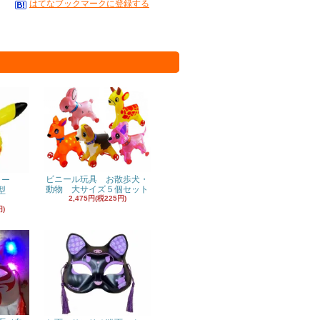
はてなブックマークに登録する
ビニール玩具 お散歩犬・
ヨー
動物 大サイズ５個セット
型
2,475円(税225円)
円)