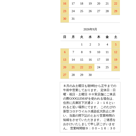
16
17
18
19
20
21
22
23
24
25
26
27
28
29
30
31
2026年9月
日
月
火
水
木
金
土
1
2
3
4
5
6
7
8
9
10
11
12
13
14
15
16
17
18
19
20
21
22
23
24
25
26
27
28
29
30
８月のみ土曜日も朝9時から正午までの
午前中営業しております。 定休日：日
曜・祝日・土曜日 ※※実店舗にご来店
の際GOOGLEMAPを使われる場合は、
住所に兵庫区下沢通２－２－１６とい
れると近い場所にでます。 このたびの
新型コロナウイルス感染拡大防止に伴
い、当面の間下記のとおり営業時間の
短縮をさせていただきます。 ご迷惑を
おかけいたしまして申し訳ございませ
ん。 営業時間朝９：００～１６：３０