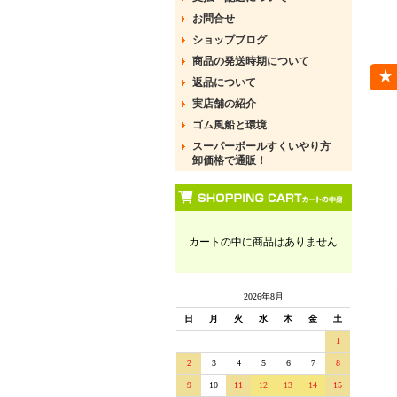
お問合せ
ショップブログ
商品の発送時期について
返品について
実店舗の紹介
ゴム風船と環境
スーパーボールすくいやり方
卸価格で通販！
カートの中に商品はありません
2026年8月
日
月
火
水
木
金
土
1
2
3
4
5
6
7
8
9
10
11
12
13
14
15