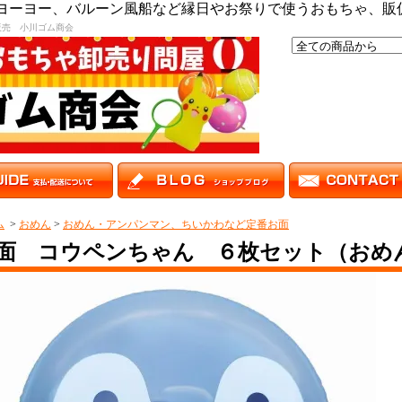
,ヨーヨー、バルーン風船など縁日やお祭りで使うおもちゃ、販
販売 小川ゴム商会
ム
>
おめん
>
おめん・アンパンマン、ちいかわなど定番お面
面 コウペンちゃん ６枚セット（おめ