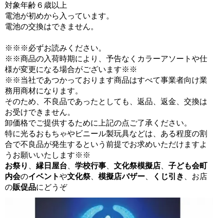
対象年齢６歳以上
電池が初めから入っています。
電池の交換はできません。
※※※必ずお読みください。
※※商品の入荷時期により、予告なくカラーアソートや仕
様が変更になる場合がございます※※
※※当社であつかっております商品はすべて事業者向け業
務用商材になります。
そのため、不良品であったとしても、返品、返金、交換は
お受けできません。
卸価格でご提供するために上記の点ご了承ください。
特に光るおもちゃやビニール製玩具などは、ある程度の割
合で不良品が発生するという前提でお求めいただけますよ
うお願いいたします※※
お祭り
、
縁日屋台
、
学校行事
、
文化祭模擬店
、
子ども会
町
内会
の
イベント
や
文化祭
、
模擬店バザー
、
くじ引き
、お店
の
販促品
にどうぞ