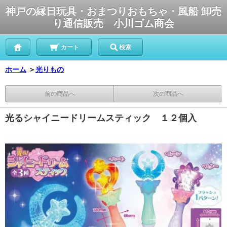
神戸の縁日玩具・おまつりおもちゃ・風船 卸売
り通信販売 小川ゴム商会
カート
検索
ホーム
＞
光りもの
前の商品へ
次の商品へ
光るシャイニードリームスティック １２個入