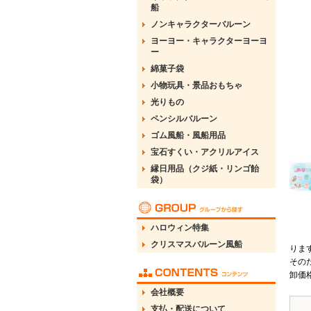
船
ノンキャラクターバルーン
ヨーヨー・キャラクターヨーヨ
ー
綿菓子袋
小物玩具・景品おもちゃ
光りもの
ペンシルバルーン
ゴム風船・風船用品
宝石すくい・アクリルアイス
縁日用品（クジ紙・リンゴ飴
袋）
ハロウィン特集
クリスマスバルーン風船
りま
その
卸価
会社概要
支払・配送について