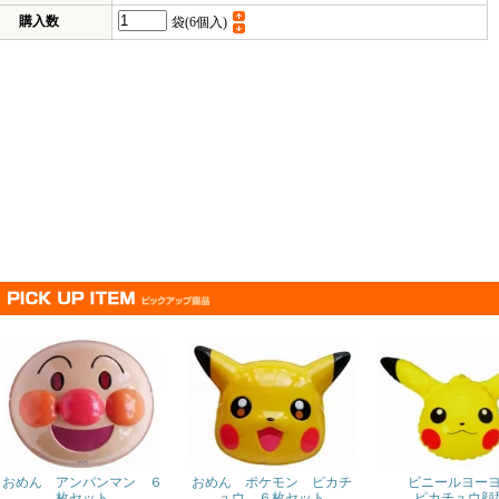
購入数
袋(6個入)
おめん アンパンマン ６
おめん ポケモン ピカチ
ビニールヨー
枚セット
ュウ ６枚セット
ピカチュウ顔