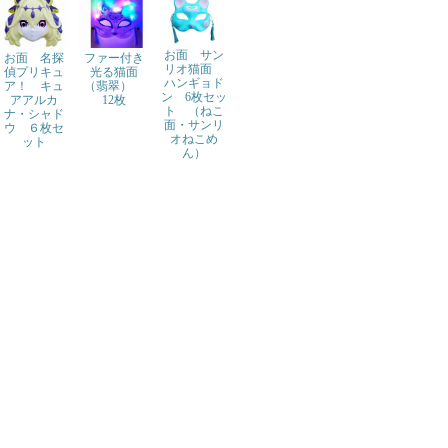
お面 サン
お面 名探
ファー付き
リオ猫面
偵プリキュ
光る猫面
ハンギョド
ア！ キュ
（翡翠）
ン 6枚セッ
アアルカ
12枚
ト （ねこ
ナ・シャド
面・サンリ
ウ ６枚セ
オねこめ
ット
ん）