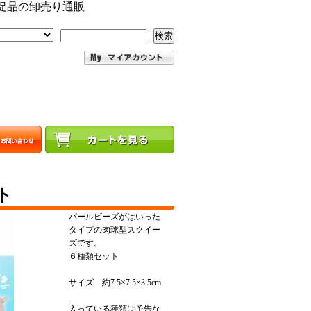
促品の卸売り通販
検索
ト
パールビーズがはいった
タイプの肉球型スクイー
ズです。
６種類セット
サイズ 約7.5×7.5×3.5cm
入っている種類は予告な