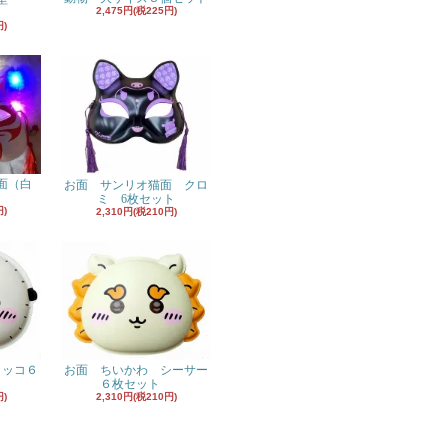
2,475円(税225円)
円)
面（白
お面 サンリオ猫面 クロ
ミ 6枚セット
円)
2,310円(税210円)
ラッコ６
お面 ちいかわ シーサー
６枚セット
円)
2,310円(税210円)