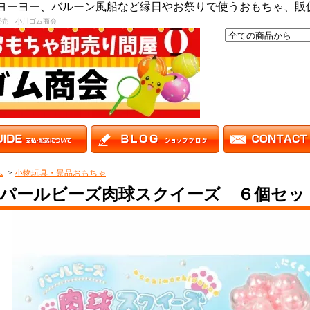
,ヨーヨー、バルーン風船など縁日やお祭りで使うおもちゃ、販
販売 小川ゴム商会
ム
>
小物玩具・景品おもちゃ
パールビーズ肉球スクイーズ ６個セッ