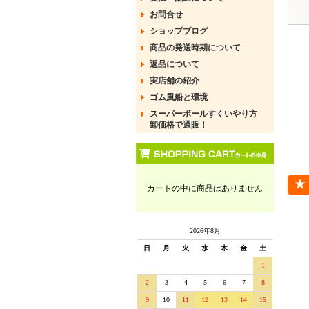
お問合せ
ショップブログ
商品の発送時期について
返品について
実店舗の紹介
ゴム風船と環境
スーパーボールすくいやり方
卸価格で通販！
カートの中に商品はありません
2026年8月
日
月
火
水
木
金
土
1
2
3
4
5
6
7
8
9
10
11
12
13
14
15