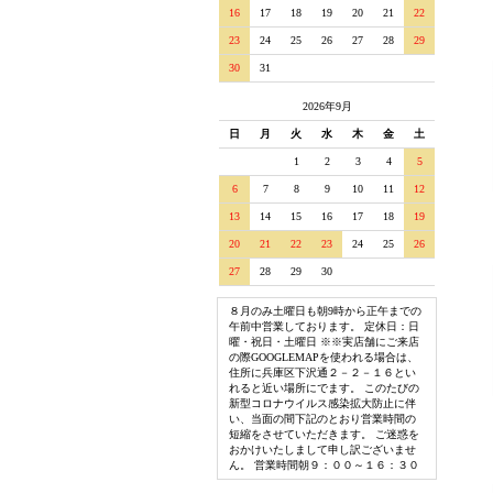
16
17
18
19
20
21
22
23
24
25
26
27
28
29
30
31
2026年9月
日
月
火
水
木
金
土
1
2
3
4
5
6
7
8
9
10
11
12
13
14
15
16
17
18
19
20
21
22
23
24
25
26
27
28
29
30
８月のみ土曜日も朝9時から正午までの
午前中営業しております。 定休日：日
曜・祝日・土曜日 ※※実店舗にご来店
の際GOOGLEMAPを使われる場合は、
住所に兵庫区下沢通２－２－１６とい
れると近い場所にでます。 このたびの
新型コロナウイルス感染拡大防止に伴
い、当面の間下記のとおり営業時間の
短縮をさせていただきます。 ご迷惑を
おかけいたしまして申し訳ございませ
ん。 営業時間朝９：００～１６：３０