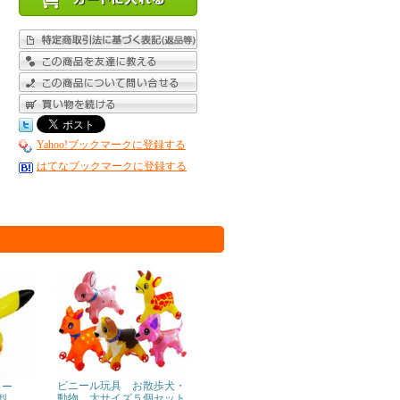
Yahoo!ブックマークに登録する
はてなブックマークに登録する
ビニール玩具 お散歩犬・
ヨー
動物 大サイズ５個セット
型