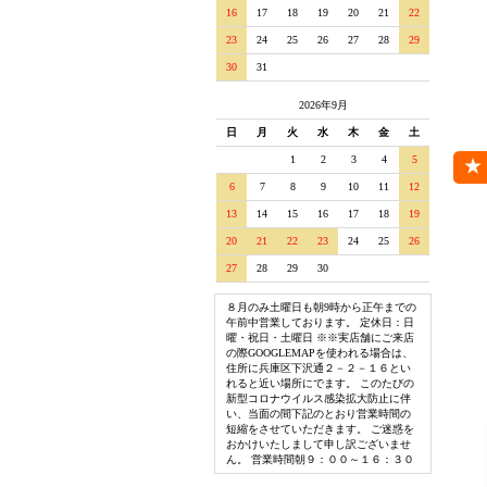
16
17
18
19
20
21
22
23
24
25
26
27
28
29
30
31
2026年9月
日
月
火
水
木
金
土
1
2
3
4
5
6
7
8
9
10
11
12
13
14
15
16
17
18
19
20
21
22
23
24
25
26
27
28
29
30
８月のみ土曜日も朝9時から正午までの
午前中営業しております。 定休日：日
曜・祝日・土曜日 ※※実店舗にご来店
の際GOOGLEMAPを使われる場合は、
住所に兵庫区下沢通２－２－１６とい
れると近い場所にでます。 このたびの
新型コロナウイルス感染拡大防止に伴
い、当面の間下記のとおり営業時間の
短縮をさせていただきます。 ご迷惑を
おかけいたしまして申し訳ございませ
ん。 営業時間朝９：００～１６：３０