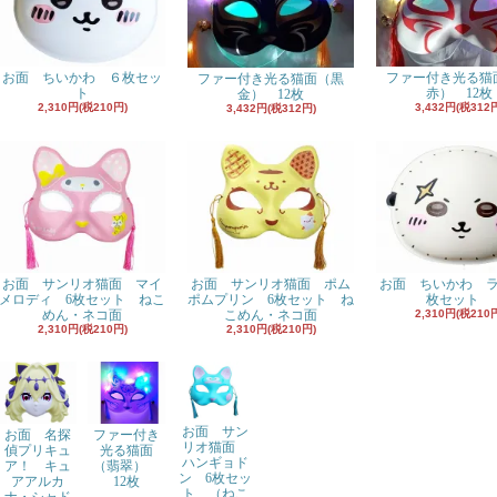
お面 ちいかわ ６枚セッ
ファー付き光る猫
ファー付き光る猫面（黒
ト
赤） 12枚
金） 12枚
2,310円(税210円)
3,432円(税312
3,432円(税312円)
お面 サンリオ猫面 マイ
お面 サンリオ猫面 ポム
お面 ちいかわ 
メロディ 6枚セット ねこ
ポムプリン 6枚セット ね
枚セット
めん・ネコ面
こめん・ネコ面
2,310円(税210
2,310円(税210円)
2,310円(税210円)
お面 サン
お面 名探
ファー付き
リオ猫面
偵プリキュ
光る猫面
ハンギョド
ア！ キュ
（翡翠）
ン 6枚セッ
アアルカ
12枚
ト （ねこ
ナ・シャド