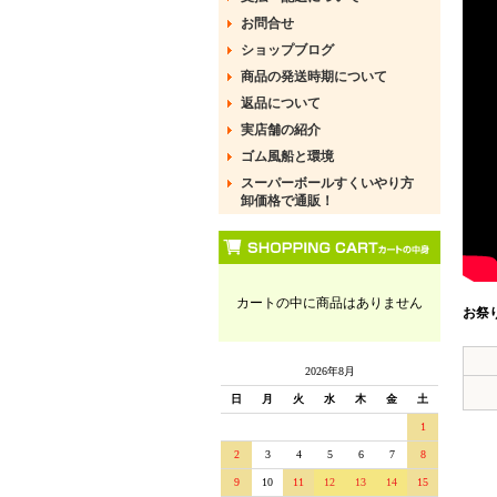
お問合せ
ショップブログ
商品の発送時期について
返品について
実店舗の紹介
ゴム風船と環境
スーパーボールすくいやり方
卸価格で通販！
カートの中に商品はありません
お祭
2026年8月
日
月
火
水
木
金
土
1
2
3
4
5
6
7
8
9
10
11
12
13
14
15