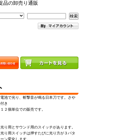
促品の卸売り通販
検索
ト
電池で光り、斬撃音が鳴る日本刀です。さや
付き
１２個単位での販売です。
光り用とサウンド用のスイッチがあります。
光り用スイッチは押すたびに光り方が３パタ
ーン変化します。