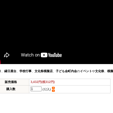
り
、
縁日屋台
、
学校行事
、
文化祭模擬店
、
子ども会
町内会
の
イベント
や
文化祭
、
模
販売価格
3,432円(税312円)
購入数
(12入)