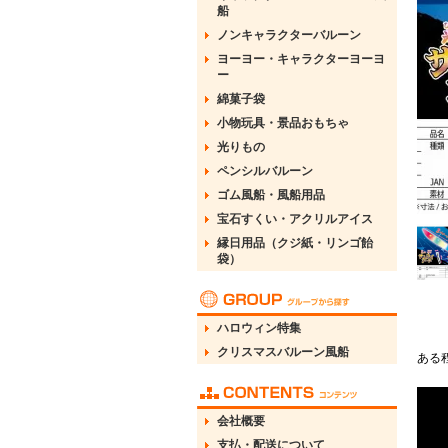
船
ノンキャラクターバルーン
ヨーヨー・キャラクターヨーヨ
ー
綿菓子袋
小物玩具・景品おもちゃ
光りもの
ペンシルバルーン
ゴム風船・風船用品
宝石すくい・アクリルアイス
縁日用品（クジ紙・リンゴ飴
袋）
ハロウィン特集
クリスマスバルーン風船
ある
会社概要
支払・配送について