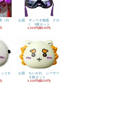
面（白
お面 サンリオ猫面 クロ
ミ 6枚セット
円)
2,310円(税210円)
ラッコ６
お面 ちいかわ シーサー
６枚セット
円)
2,310円(税210円)