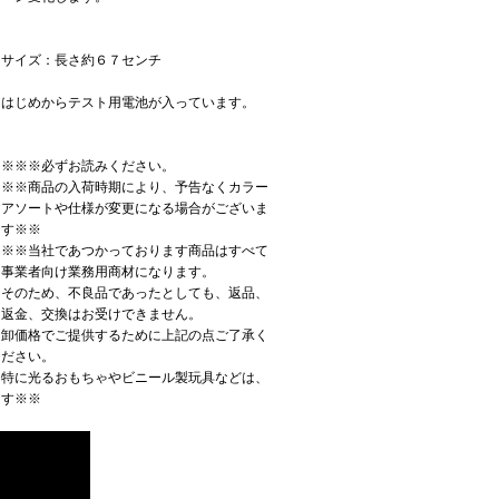
サイズ：長さ約６７センチ
はじめからテスト用電池が入っています。
※※※必ずお読みください。
※※商品の入荷時期により、予告なくカラー
アソートや仕様が変更になる場合がございま
す※※
※※当社であつかっております商品はすべて
事業者向け業務用商材になります。
そのため、不良品であったとしても、返品、
返金、交換はお受けできません。
卸価格でご提供するために上記の点ご了承く
ださい。
特に光るおもちゃやビニール製玩具などは、
ます※※