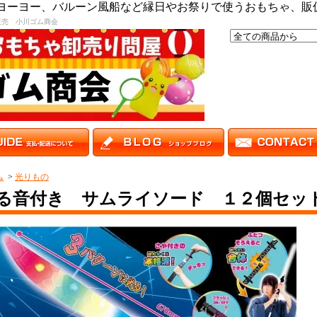
,ヨーヨー、バルーン風船など縁日やお祭りで使うおもちゃ、販
販売 小川ゴム商会
ム
>
光りもの
る音付き サムライソード １２個セッ