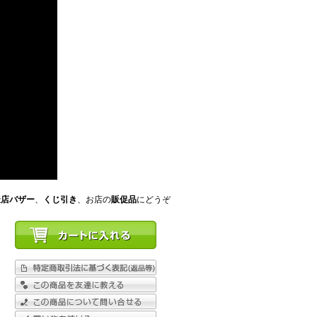
擬店バザー
、
くじ引き
、お店の
販促品
にどうぞ