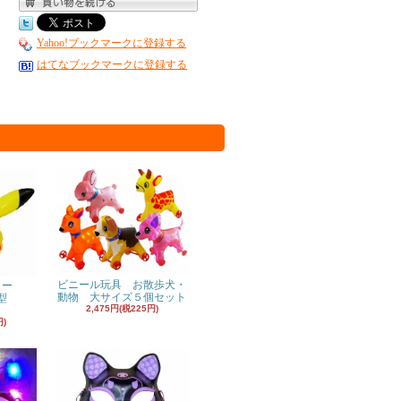
Yahoo!ブックマークに登録する
はてなブックマークに登録する
ビニール玩具 お散歩犬・
ヨー
動物 大サイズ５個セット
型
2,475円(税225円)
円)