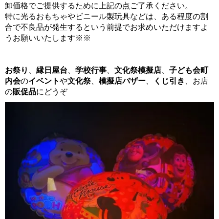
卸価格でご提供するために上記の点ご了承ください。
特に光るおもちゃやビニール製玩具などは、ある程度の割
合で不良品が発生するという前提でお求めいただけますよ
うお願いいたします※※
お祭り
、
縁日屋台
、
学校行事
、
文化祭模擬店
、
子ども会
町
内会
の
イベント
や
文化祭
、
模擬店バザー
、
くじ引き
、お店
の
販促品
にどうぞ