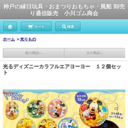
神戸の縁日玩具・おまつりおもちゃ・風船 卸売
り通信販売 小川ゴム商会
カート
検索
ホーム
＞
光りもの
前の商品へ
次の商品へ
光るディズニーカラフルエアヨーヨー １２個セッ
ト