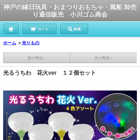
神戸の縁日玩具・おまつりおもちゃ・風船 卸売
り通信販売 小川ゴム商会
カート
検索
ホーム
＞
光りもの
前の商品へ
次の商品へ
光るうちわ 花火ver １２個セット