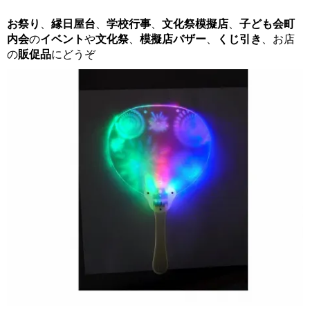
お祭り
、
縁日屋台
、
学校行事
、
文化祭模擬店
、
子ども会
町
内会
の
イベント
や
文化祭
、
模擬店バザー
、
くじ引き
、お店
の
販促品
にどうぞ