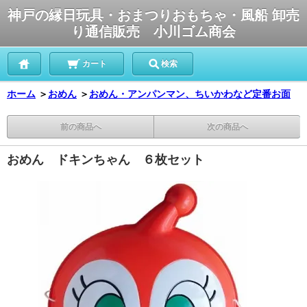
神戸の縁日玩具・おまつりおもちゃ・風船 卸売
り通信販売 小川ゴム商会
カート
検索
ホーム
＞
おめん
＞
おめん・アンパンマン、ちいかわなど定番お面
前の商品へ
次の商品へ
おめん ドキンちゃん ６枚セット