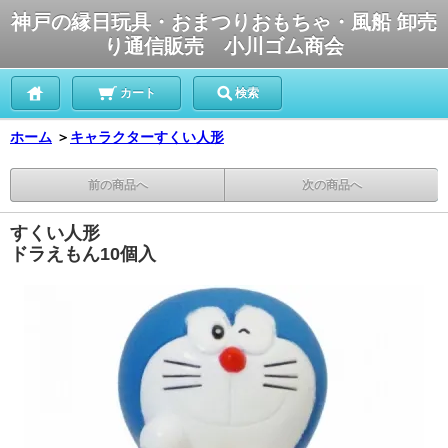
神戸の縁日玩具・おまつりおもちゃ・風船 卸売
り通信販売 小川ゴム商会
カート
検索
ホーム
＞
キャラクターすくい人形
前の商品へ
次の商品へ
すくい人形
ドラえもん10個入