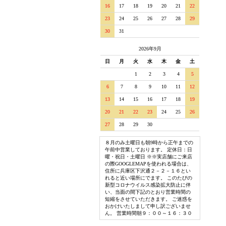
16
17
18
19
20
21
22
23
24
25
26
27
28
29
30
31
2026年9月
日
月
火
水
木
金
土
1
2
3
4
5
6
7
8
9
10
11
12
13
14
15
16
17
18
19
20
21
22
23
24
25
26
27
28
29
30
８月のみ土曜日も朝9時から正午までの
午前中営業しております。 定休日：日
曜・祝日・土曜日 ※※実店舗にご来店
の際GOOGLEMAPを使われる場合は、
住所に兵庫区下沢通２－２－１６とい
れると近い場所にでます。 このたびの
新型コロナウイルス感染拡大防止に伴
い、当面の間下記のとおり営業時間の
短縮をさせていただきます。 ご迷惑を
おかけいたしまして申し訳ございませ
ん。 営業時間朝９：００～１６：３０