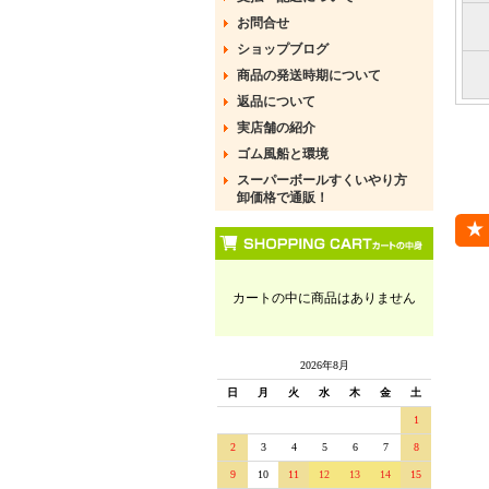
お問合せ
ショップブログ
商品の発送時期について
返品について
実店舗の紹介
ゴム風船と環境
スーパーボールすくいやり方
卸価格で通販！
カートの中に商品はありません
2026年8月
日
月
火
水
木
金
土
1
2
3
4
5
6
7
8
9
10
11
12
13
14
15