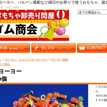
,ヨーヨー、バルーン風船など縁日やお祭りで使うおもちゃ、販
販売 小川ゴム商会
ム
>
ヨーヨー・キャラクターヨーヨー
>
ヨーヨー風船
ヨー用品
ヨーヨー
0個
こちらは
ん。
そのため
１００個