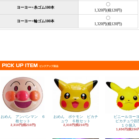
ヨーヨー+糸ゴム100本
1,320円(税120円)
ヨーヨー+輪ゴム100本
1,320円(税120円)
おめん アンパンマン ６
おめん ポケモン ピカチ
ビニールヨー
枚セット
ュウ ６枚セット
ピカチュウ顔
2,310円(税210円)
2,310円(税210円)
１０個入
1,650円(税150