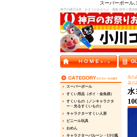
スーパーボール
神戸の縁日玩具・おまつりおもちゃ・風船 卸売り通信
ホー
ヨー
スーパーボール
水
すくい用品（ポイ・金魚袋）
10
すくいもの（ノンキャラクタ
ー・光るすくいもの）
キャラクターすくい人形
ビニール玩具
おめん
キャラクターバルーン・UFO風