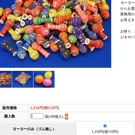
ヨーヨー
からお選
業務用の
お答えす
お祭り、
ント
やバ
販売価格
1,210円(税110円)
購入数
袋(100個入)
ヨーヨーのみ（ゴム無し）
1,210円(税110円)