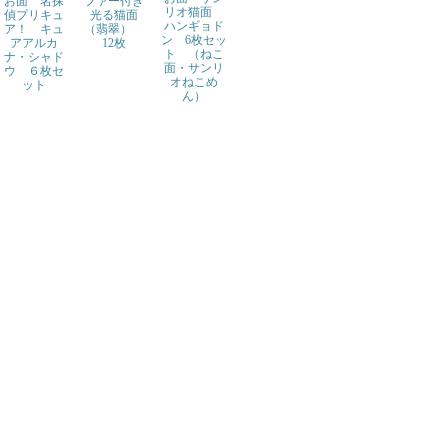
お面 名探
ファー付き
リオ猫面
偵プリキュ
光る猫面
ハンギョド
ア！ キュ
（翡翠）
ン 6枚セッ
アアルカ
12枚
ト （ねこ
ナ・シャド
面・サンリ
ウ ６枚セ
オねこめ
ット
ん）