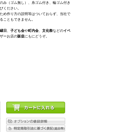
のみ（ゴム無し）、糸ゴム付き、輪ゴム付き
びください。
ため作り方の説明等はついておらず、当社で
ることもできません。
縁日
、
子ども会
や
町内会
、
文化祭
などの
イベ
ザーお店の
販促
にもにどうぞ。