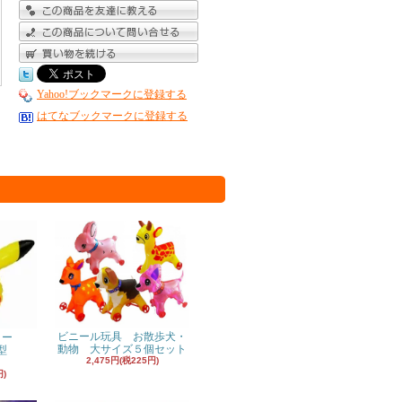
Yahoo!ブックマークに登録する
はてなブックマークに登録する
ビニール玩具 お散歩犬・
ヨー
動物 大サイズ５個セット
型
2,475円(税225円)
円)