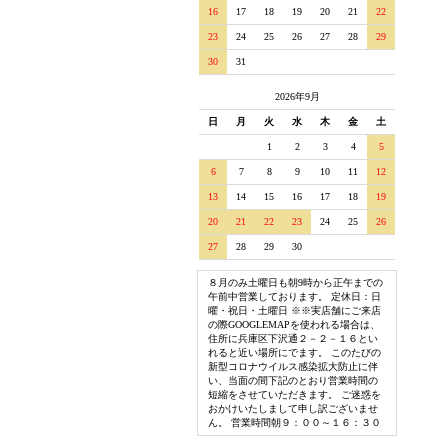
16
17
18
19
20
21
22
23
24
25
26
27
28
29
30
31
2026年9月
日
月
火
水
木
金
土
1
2
3
4
5
6
7
8
9
10
11
12
13
14
15
16
17
18
19
20
21
22
23
24
25
26
27
28
29
30
８月のみ土曜日も朝9時から正午までの
午前中営業しております。 定休日：日
曜・祝日・土曜日 ※※実店舗にご来店
の際GOOGLEMAPを使われる場合は、
住所に兵庫区下沢通２－２－１６とい
れると近い場所にでます。 このたびの
新型コロナウイルス感染拡大防止に伴
い、当面の間下記のとおり営業時間の
短縮をさせていただきます。 ご迷惑を
おかけいたしまして申し訳ございませ
ん。 営業時間朝９：００～１６：３０