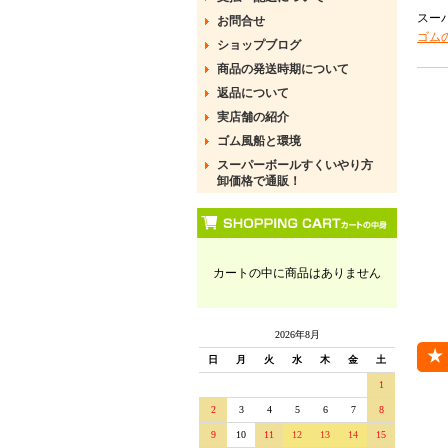
スー
お問合せ
ゴム
ショップブログ
商品の発送時期について
返品について
実店舗の紹介
ゴム風船と環境
スーパーボールすくいやり方
卸価格で通販！
カートの中に商品はありません
2026年8月
日
月
火
水
木
金
土
1
2
3
4
5
6
7
8
9
10
11
12
13
14
15