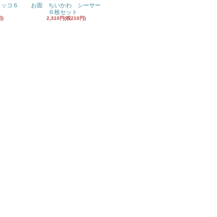
ラッコ６
お面 ちいかわ シーサー
６枚セット
円)
2,310円(税210円)