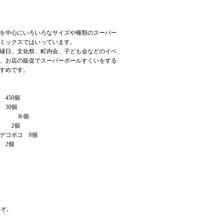
を中心にいろいろなサイズや種類のスーパー
ミックスではいっています。
縁日、文化祭、町内会、子ども会などのイベ
、お店の販促でスーパーボールすくいをする
すめです。
 450個
 30個
リ ８個
リ 2個
デコボコ 8個
 2個
うぞ。