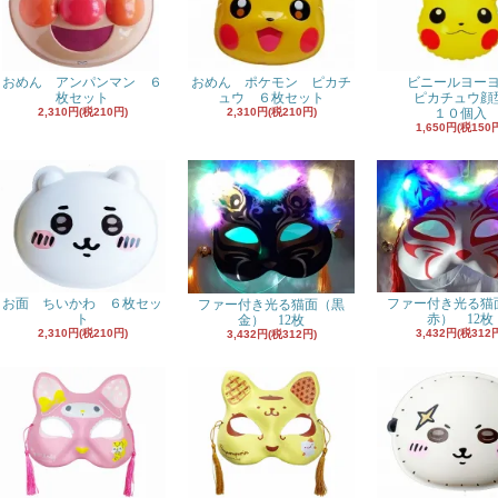
おめん アンパンマン ６
おめん ポケモン ピカチ
ビニールヨー
枚セット
ュウ ６枚セット
ピカチュウ顔
2,310円(税210円)
2,310円(税210円)
１０個入
1,650円(税150
お面 ちいかわ ６枚セッ
ファー付き光る猫
ファー付き光る猫面（黒
ト
赤） 12枚
金） 12枚
2,310円(税210円)
3,432円(税312
3,432円(税312円)