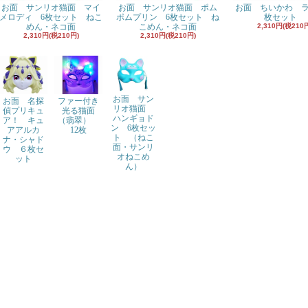
お面 サンリオ猫面 マイ
お面 サンリオ猫面 ポム
お面 ちいかわ 
メロディ 6枚セット ねこ
ポムプリン 6枚セット ね
枚セット
めん・ネコ面
こめん・ネコ面
2,310円(税210
2,310円(税210円)
2,310円(税210円)
お面 サン
お面 名探
ファー付き
リオ猫面
偵プリキュ
光る猫面
ハンギョド
ア！ キュ
（翡翠）
ン 6枚セッ
アアルカ
12枚
ト （ねこ
ナ・シャド
面・サンリ
ウ ６枚セ
オねこめ
ット
ん）