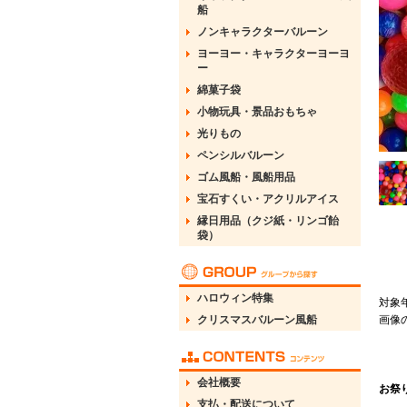
船
ノンキャラクターバルーン
ヨーヨー・キャラクターヨーヨ
ー
綿菓子袋
小物玩具・景品おもちゃ
光りもの
ペンシルバルーン
ゴム風船・風船用品
宝石すくい・アクリルアイス
縁日用品（クジ紙・リンゴ飴
袋）
ハロウィン特集
対象
クリスマスバルーン風船
画像
会社概要
お祭
支払・配送について