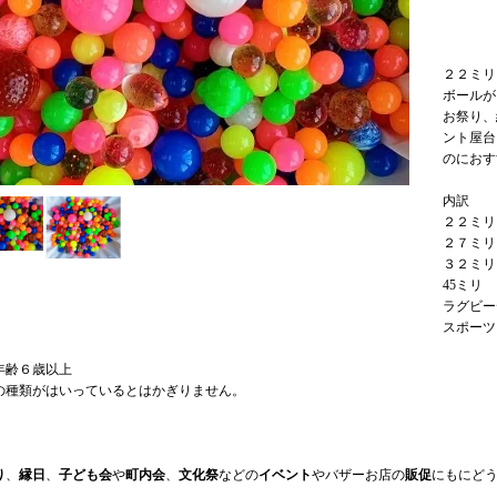
２２ミリ
ボールが
お祭り、
ント屋台
のにおす
内訳
２２ミリ
２７ミリ
３２ミ
45ミ
ラグビー
スポーツ
年齢６歳以上
の種類がはいっているとはかぎりません。
り
、
縁日
、
子ども会
や
町内会
、
文化祭
などの
イベント
やバザーお店の
販促
にもにど