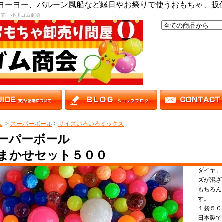
,ヨーヨー、バルーン風船など縁日やお祭りで使うおもちゃ、販
販売 小川ゴム商会
ム
>
スーパーボール
>
サイズいろいろミックス
ーパーボール
まかせセット５００
ダイヤ、
ズが混ざ
もちろん
す。
１袋５
日本製で