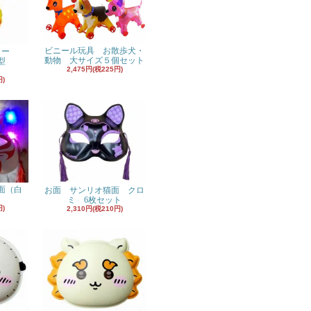
ビニール玩具 お散歩犬・
ヨー
動物 大サイズ５個セット
型
2,475円(税225円)
円)
面（白
お面 サンリオ猫面 クロ
ミ 6枚セット
円)
2,310円(税210円)