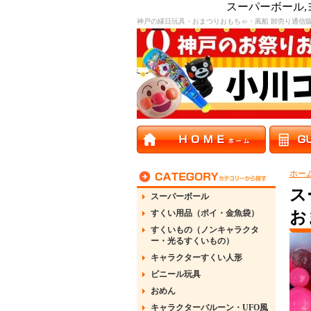
スーパーボール
神戸の縁日玩具・おまつりおもちゃ・風船 卸売り通信
ホー
ス
スーパーボール
すくい用品（ポイ・金魚袋）
お
すくいもの（ノンキャラクタ
ー・光るすくいもの）
キャラクターすくい人形
ビニール玩具
おめん
キャラクターバルーン・UFO風