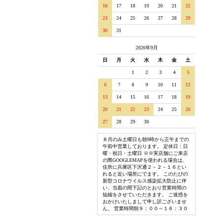
16
17
18
19
20
21
22
23
24
25
26
27
28
29
30
31
2026年9月
日
月
火
水
木
金
土
1
2
3
4
5
6
7
8
9
10
11
12
13
14
15
16
17
18
19
20
21
22
23
24
25
26
27
28
29
30
８月のみ土曜日も朝9時から正午までの
午前中営業しております。 定休日：日
曜・祝日・土曜日 ※※実店舗にご来店
の際GOOGLEMAPを使われる場合は、
住所に兵庫区下沢通２－２－１６とい
れると近い場所にでます。 このたびの
新型コロナウイルス感染拡大防止に伴
い、当面の間下記のとおり営業時間の
短縮をさせていただきます。 ご迷惑を
おかけいたしまして申し訳ございませ
ん。 営業時間朝９：００～１６：３０