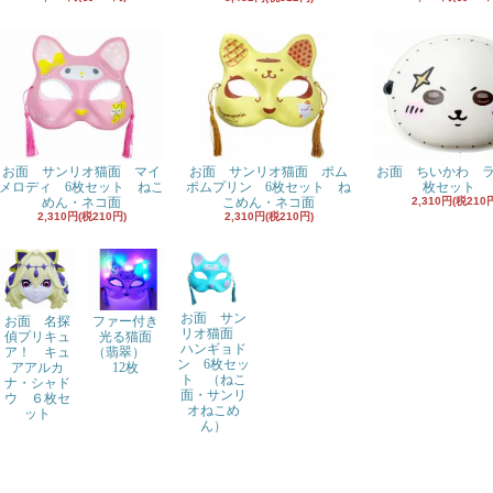
お面 サンリオ猫面 マイ
お面 サンリオ猫面 ポム
お面 ちいかわ 
メロディ 6枚セット ねこ
ポムプリン 6枚セット ね
枚セット
めん・ネコ面
こめん・ネコ面
2,310円(税210
2,310円(税210円)
2,310円(税210円)
お面 サン
お面 名探
ファー付き
リオ猫面
偵プリキュ
光る猫面
ハンギョド
ア！ キュ
（翡翠）
ン 6枚セッ
アアルカ
12枚
ト （ねこ
ナ・シャド
面・サンリ
ウ ６枚セ
オねこめ
ット
ん）