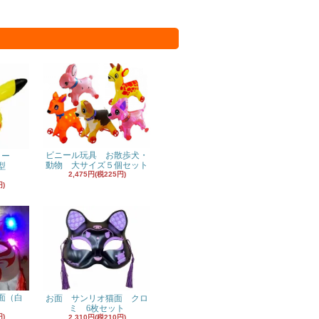
ビニール玩具 お散歩犬・
ヨー
動物 大サイズ５個セット
型
2,475円(税225円)
円)
面（白
お面 サンリオ猫面 クロ
ミ 6枚セット
円)
2,310円(税210円)