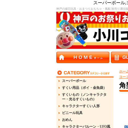
スーパーボール
神戸の縁日玩具・おまつりおもちゃ・風船 卸売り通信
ホー
ヨー
スーパーボール
角
すくい用品（ポイ・金魚袋）
すくいもの（ノンキャラクタ
ー・光るすくいもの）
キャラクターすくい人形
ビニール玩具
おめん
キャラクターバルーン・UFO風