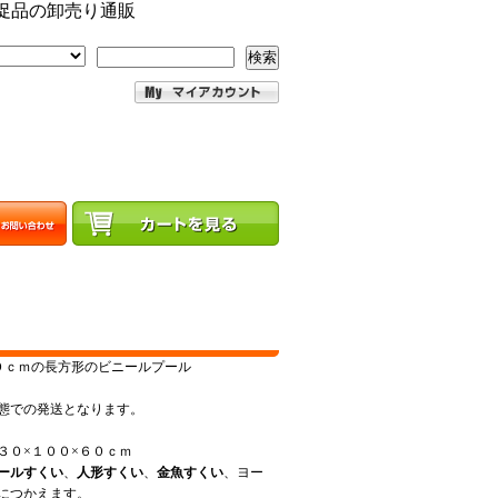
促品の卸売り通販
検索
０ｃｍの長方形のビニールプール
態での発送となります。
３０×１００×６０ｃｍ
ールすくい
、
人形すくい
、
金魚すくい
、ヨー
等につかえます。