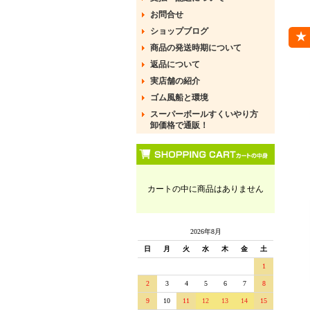
お問合せ
ショップブログ
商品の発送時期について
返品について
実店舗の紹介
ゴム風船と環境
スーパーボールすくいやり方
卸価格で通販！
カートの中に商品はありません
2026年8月
日
月
火
水
木
金
土
1
2
3
4
5
6
7
8
9
10
11
12
13
14
15