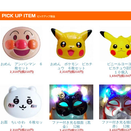
おめん アンパンマン ６
おめん ポケモン ピカチ
ビニールヨー
枚セット
ュウ ６枚セット
ピカチュウ顔
2,310円(税210円)
2,310円(税210円)
１０個入
1,650円(税150
お面 ちいかわ ６枚セッ
ファー付き光る猫
ファー付き光る猫面（黒
ト
赤） 12枚
金） 12枚
2,310円(税210円)
3,432円(税312
3,432円(税312円)