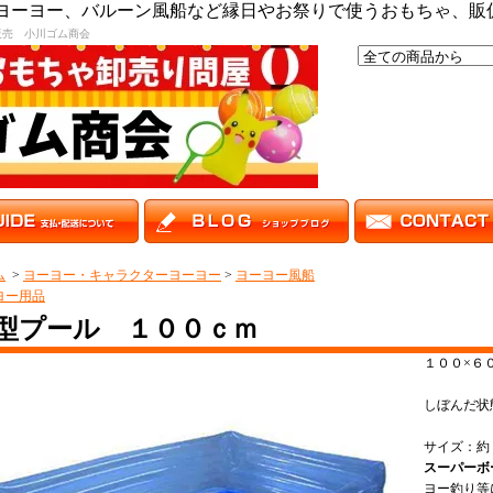
,ヨーヨー、バルーン風船など縁日やお祭りで使うおもちゃ、販
販売 小川ゴム商会
ム
>
ヨーヨー・キャラクターヨーヨー
>
ヨーヨー風船
ヨー用品
型プール １００ｃｍ
１００×６
しぼんだ状
サイズ：約
スーパーボ
ヨー釣り