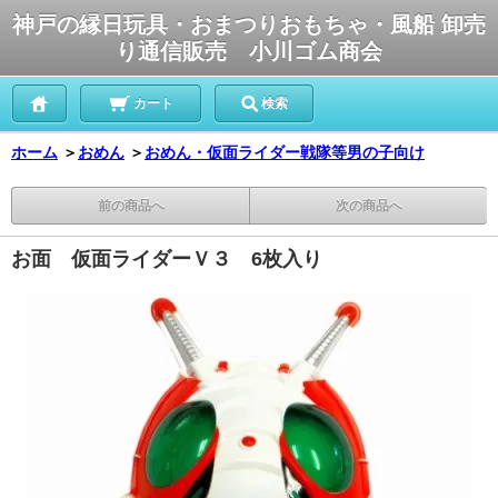
神戸の縁日玩具・おまつりおもちゃ・風船 卸売
り通信販売 小川ゴム商会
カート
検索
ホーム
＞
おめん
＞
おめん・仮面ライダー戦隊等男の子向け
前の商品へ
次の商品へ
お面 仮面ライダーＶ３ 6枚入り