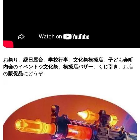
お祭り
、
縁日屋台
、
学校行事
、
文化祭模擬店
、
子ども会
町
内会
の
イベント
や
文化祭
、
模擬店バザー
、
くじ引き
、お店
の
販促品
にどうぞ