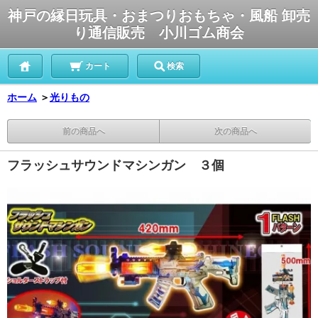
神戸の縁日玩具・おまつりおもちゃ・風船 卸売
り通信販売 小川ゴム商会
カート
検索
ホーム
＞
光りもの
前の商品へ
次の商品へ
フラッシュサウンドマシンガン ３個