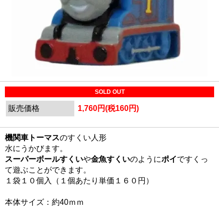
SOLD OUT
販売価格
1,760円(税160円)
機関車トーマス
のすくい人形
水にうかびます。
スーパーボールすくい
や
金魚すくい
のように
ポイ
ですくっ
て遊ぶことができます。
１袋１０個入（１個あたり単価１６０円）
本体サイズ：約40ｍｍ