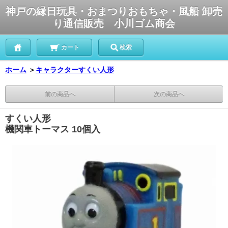
神戸の縁日玩具・おまつりおもちゃ・風船 卸売
り通信販売 小川ゴム商会
カート
検索
ホーム
＞
キャラクターすくい人形
前の商品へ
次の商品へ
すくい人形
機関車トーマス 10個入