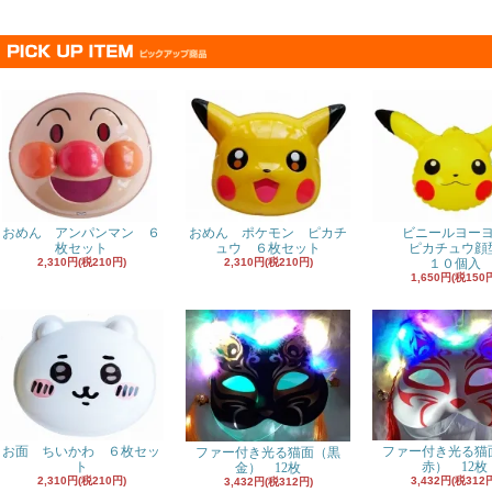
おめん アンパンマン ６
おめん ポケモン ピカチ
ビニールヨー
枚セット
ュウ ６枚セット
ピカチュウ顔
2,310円(税210円)
2,310円(税210円)
１０個入
1,650円(税150
お面 ちいかわ ６枚セッ
ファー付き光る猫
ファー付き光る猫面（黒
ト
赤） 12枚
金） 12枚
2,310円(税210円)
3,432円(税312
3,432円(税312円)