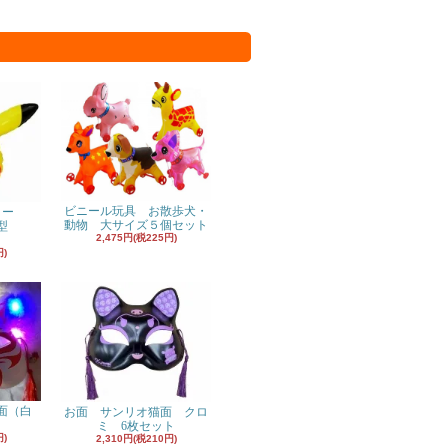
ビニール玩具 お散歩犬・
ヨー
動物 大サイズ５個セット
型
2,475円(税225円)
円)
面（白
お面 サンリオ猫面 クロ
ミ 6枚セット
円)
2,310円(税210円)