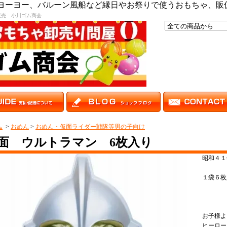
,ヨーヨー、バルーン風船など縁日やお祭りで使うおもちゃ、販
販売 小川ゴム商会
ム
>
おめん
>
おめん・仮面ライダー戦隊等男の子向け
面 ウルトラマン 6枚入り
昭和４１
１袋６枚
お子様よ
ヒーロー