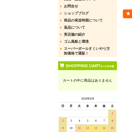
お問合せ
ショップブログ
商品の発送時期について
返品について
実店舗の紹介
ゴム風船と環境
スーパーボールすくいやり方
卸価格で通販！
カートの中に商品はありません
2026年8月
日
月
火
水
木
金
土
1
2
3
4
5
6
7
8
9
10
11
12
13
14
15