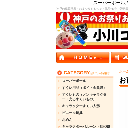
スーパーボール
神戸の縁日玩具・おまつりおもちゃ・風船 卸売り通信
ホー
お
スーパーボール
すくい用品（ポイ・金魚袋）
すくいもの（ノンキャラクタ
ー・光るすくいもの）
キャラクターすくい人形
ビニール玩具
おめん
キャラクターバルーン・UFO風