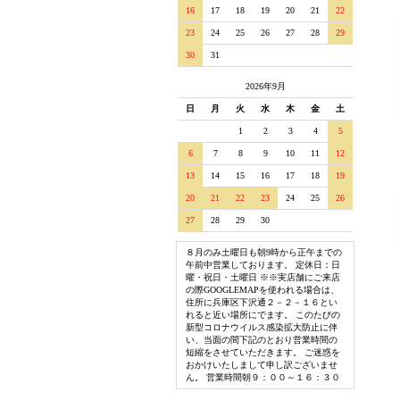
16
17
18
19
20
21
22
23
24
25
26
27
28
29
30
31
2026年9月
日
月
火
水
木
金
土
1
2
3
4
5
6
7
8
9
10
11
12
13
14
15
16
17
18
19
20
21
22
23
24
25
26
27
28
29
30
８月のみ土曜日も朝9時から正午までの
午前中営業しております。 定休日：日
曜・祝日・土曜日 ※※実店舗にご来店
の際GOOGLEMAPを使われる場合は、
住所に兵庫区下沢通２－２－１６とい
れると近い場所にでます。 このたびの
新型コロナウイルス感染拡大防止に伴
い、当面の間下記のとおり営業時間の
短縮をさせていただきます。 ご迷惑を
おかけいたしまして申し訳ございませ
ん。 営業時間朝９：００～１６：３０