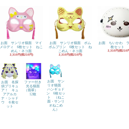
お面 サンリオ猫面 マイ
お面 サンリオ猫面 ポム
お面 ちいかわ 
メロディ 6枚セット ねこ
ポムプリン 6枚セット ね
枚セット
めん・ネコ面
こめん・ネコ面
2,310円(税210
2,310円(税210円)
2,310円(税210円)
お面 サン
お面 名探
ファー付き
リオ猫面
偵プリキュ
光る猫面
ハンギョド
ア！ キュ
（翡翠）
ン 6枚セッ
アアルカ
12枚
ト （ねこ
ナ・シャド
面・サンリ
ウ ６枚セ
オねこめ
ット
ん）